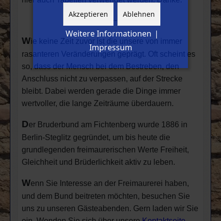
Akzeptieren
Ablehnen
---------------------------
Weitere Informationen
|
W
ie keine Zeit zuvor ist die unsere von immer
Impressum
rasanteren Veränderungen geprägt. Oft scheint es
so, dass der Mensch bei dem Bestreben, den
Anschluss nicht zu verpassen, auf der Strecke
bleibt. Dabei werden gerade die Dinge immer
wertvoller, die lange Zeiträume überdauern.
D
er Bruderbund am Fichtenberg wurde 1886 in
Berlin-Steglitz gegründet, um bis heute die
grundlegenden freimaurerischen Werte Freiheit,
Gleichheit und Brüderlichkeit aktiv zu leben.
W
enn Sie Interesse an der Freimaurerei haben,
und dem Bund beitreten möchten, besuchen Sie
uns zu unseren Gästeabenden. Gern laden wir Sie
ein. Wenden Sie sich über unsere
Kontaktseite