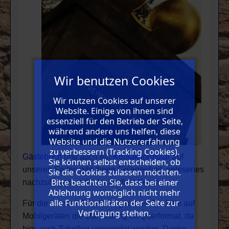
Wir benutzen Cookies
Wir nutzen Cookies auf unserer
Website. Einige von ihnen sind
essenziell für den Betrieb der Seite,
während andere uns helfen, diese
Website und die Nutzererfahrung
zu verbessern (Tracking Cookies).
Gästebuch
und auch ein
Kontaktformular
auf
Sie können selbst entscheiden, ob
unseren Seiten gibt Ihnen Gelegenheit, gelesenes
Sie die Cookies zulassen möchten.
Bitte beachten Sie, dass bei einer
nachzufragen und/oder zu diskutieren.
Ablehnung womöglich nicht mehr
alle Funktionalitäten der Seite zur
Für die bessere Darstellung nutzen Sie bitte auf
Verfügung stehen.
Mobilgeräten die Darstellung im Querformat, da
hier auch Tabellen verwendet werden. Danke.